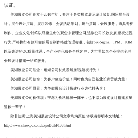
认证。
美湖展览公司创立于2010年初，专注于各类展览展示设计策划,国际展台设
计，展台设计搭建、展厅装修、会议活动策划，舞台搭建，会展服务，道具专柜
制作。企业文化:始终以尊重生命的观念来管理公司,追崇公司长效发展,鄙视短视
行为,严格执行有效可靠的展台制作搭建管理标准，包括Six-Sigma、TPM、TQM
以及先进的QC质量体系，全产业链化服务全球客户，为世界知名企业提供全球
会展设计搭建一站式服务。
美湖展览公司理念：追崇公司长效发展,鄙视短视行为！
美湖展览公司使命：为客户创造价值！同时也为自己基业长青贡献力量！
美湖展览公司愿景：力争做展台设计搭建行业典范排头兵！
美湖展览公司价值观：宁愿为价格解释一阵子，也不愿为展览设计搭建质量
道歉一辈子！
除非注明:上海美湖展览设计公司文章均为原创,转载请标明本文地址：
http://www.shaexpo.com/ExpoBuild/138.html