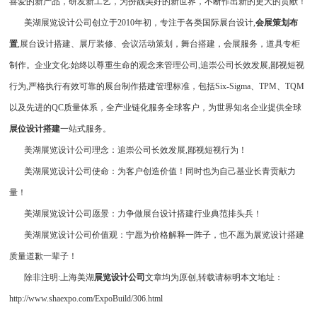
喜爱的新产品，研发新工艺，为扮靓美好的新世界，不断作出新的更大的贡献！
美湖展览设计公司创立于2010年初，专注于各类国际展台设计,
会展策划布
置
,展台设计搭建、展厅装修、会议活动策划，舞台搭建，会展服务，道具专柜
制作。企业文化:始终以尊重生命的观念来管理公司,追崇公司长效发展,鄙视短视
行为,严格执行有效可靠的展台制作搭建管理标准，包括Six-Sigma、TPM、TQM
以及先进的QC质量体系，全产业链化服务全球客户，为世界知名企业提供全球
展位设计搭建
一站式服务。
美湖展览设计公司理念：追崇公司长效发展,鄙视短视行为！
美湖展览设计公司使命：为客户创造价值！同时也为自己基业长青贡献力
量！
美湖展览设计公司愿景：力争做展台设计搭建行业典范排头兵！
美湖展览设计公司价值观：宁愿为价格解释一阵子，也不愿为展览设计搭建
质量道歉一辈子！
除非注明:上海美湖
展览设计公司
文章均为原创,转载请标明本文地址：
http://www.shaexpo.com/ExpoBuild/306.html