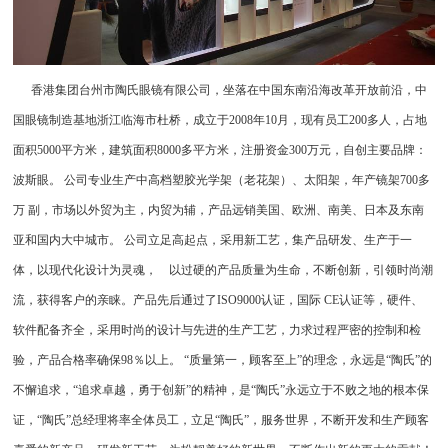
香港集团台州市陶氏眼镜有限公司，坐落在中国东南沿海改革开放前沿，中
国眼镜制造基地浙江临海市杜桥，成立于2008年10月，现有员工200多人，占地
面积5000平方米，建筑面积8000多平方米，注册资金300万元，自创主要品牌：
波斯眼。 公司专业生产中高档塑胶光学架（老花架）、太阳架，年产镜架700多
万 副，市场以外贸为主，内贸为辅，产品远销美国、欧洲、南美、日本及东南
亚和国内大中城市。 公司立足高起点，采用新工艺，集产品研发、生产于一
体，以现代化设计为灵魂， 以过硬的产品质量为生命，不断创新，引领时尚潮
流，获得客户的亲睐。产品先后通过了ISO9000认证，国际 CE认证等，硬件、
软件配备齐全，采用时尚的设计与先进的生产工艺，力求过程严密的控制和检
验，产品合格率确保98％以上。 “质量第一，顾客至上”的理念，永远是“陶氏”的
不懈追求，“追求卓越，勇于创新”的精神，是“陶氏”永远立于不败之地的根本保
证，“陶氏”总经理将率全体员工，立足“陶氏”，服务世界，不断开发和生产顾客