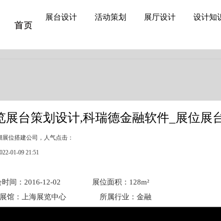
展会设计
,
活动策划
服务商，力做
舞台搭建
排头兵，欢迎咨询:
133 8182 8381
展台设计
活动策划
展厅设计
设计知
展台设计
览展台策划设计,科瑞德金融软件_展位展
湖展位搭建公司
，
人气点击：
-01-09 21:51
016-12-02 展位面积：128m²
展览展馆：上海展览中心 所属行业：金融