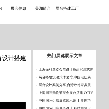
展台搭建
|
展台设计
|
活动策划
识
展会信息
美湖简介
展台搭建工厂
热门
展览展示
文章
台设计搭建
上海面料展览会展设计搭建沉浸式体
验馆欣赏,如意集团展台设计-美湖
展台搭建沉浸式体验馆,中国电信展
会展台设计搭建-美湖展览
展台设计案例分享,台湾欧德家具展
览设计-美湖展览
上海国际购物节展会展台搭建,CCTV
购物频道展览设计-美湖
中国国际烘焙展览展示设计,奥世巧
克力展台设计,展览设计公司
中国国际门窗展会设计,科技展览设