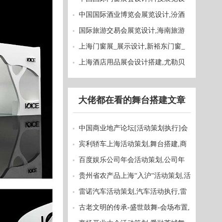
计,意利德展台设计搭建,展览搭建
中国国际酒业博览会展览设计,汾酒
集团展位设计搭建
国际旅游交易会展览设计,海南旅游
委沉浸式体验展台设计
上海门窗展_展示设计,新裕东门窗_
展位展台搭建鉴赏,展会展台装修
上海酒店用品展会设计搭建,尤勒贝
特沉浸式体验馆,美湖展台搭建商
大佬都在看的
舞台搭建
文章
中国商业地产论坛[活动策划执行]会
场布置,完美结束
宾利轿车上海活动策划,舞台搭建,商
务会议策划案例欣赏
百度娱乐公司年会活动策划,公司年
会庆典活动圆满结束
贵州省农产品上海“入沪“活动策划,活
动执行,舞台搭建圆满结束
雷诺汽车活动策划,汽车活动执行,雷
诺智选之夜舞台搭建
古老文明的传承-盛世鼓舞-会场布置,