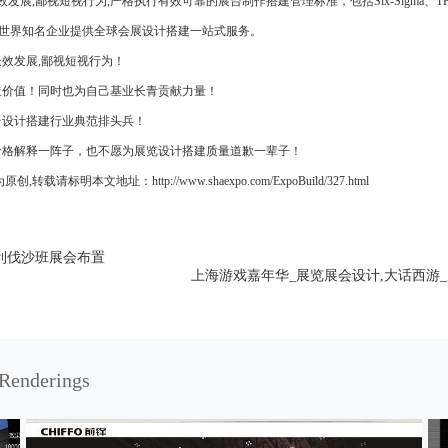
展,鄙视短视行为,严格执行有效可靠的展台制作搭建管理标准，包括Six-Sigma、T
为世界知名企业提供全球会展设计搭建一站式服务。
效发展,鄙视短视行为！
价值！同时也为自己基业长青贡献力量！
设计搭建行业典范排头兵！
格解释一阵子，也不愿为展览设计搭建质量道歉一辈子！
为原创,转载请标明本文地址：
http://www.shaexpo.com/ExpoBuild/327.html
利伐沙班展会布置
上海游戏嘉年华_展览展会设计,大话西游_
Renderings