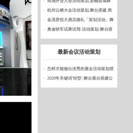
会展活动策划公司
商场开业大会活动策划,爱融荟城舞
台搭建
杭州云栖大会活动策划,舞台搭建,商
业活动执行
金茂君悦大酒店婚礼「策划活动」舞
台搭建完美结束
奥迪轿车试乘试驾-活动策划-舞台搭
建-工作顺利结束
最新
会议活动策划
怎样才能做出优秀的展会活动策划搭
建？
2020年关键词'转型'-舞台展台搭建公
司